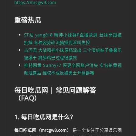
https://mrcgw3.com
重磅热瓜
ST站 yang818 精神小妹群P直播录屏 丝袜高跟被
扯掉 各种姿势轮流抽插到淫叫失控
古河君 大战精神小妹原档流出 三个清纯妹子叠叠乐
被爆干 跪舔鸡巴过程很激烈
推特网黄 Sunny77 停更全网账户消失 实名拍黄视
频泄露后 维权不成反被勇士开盒群嘲
每日吃瓜网 | 常见问题解答
（FAQ）
1. 每日吃瓜网是什么？
每日吃瓜网（mrcgw8.com）
是一个专注于分享娱乐圈