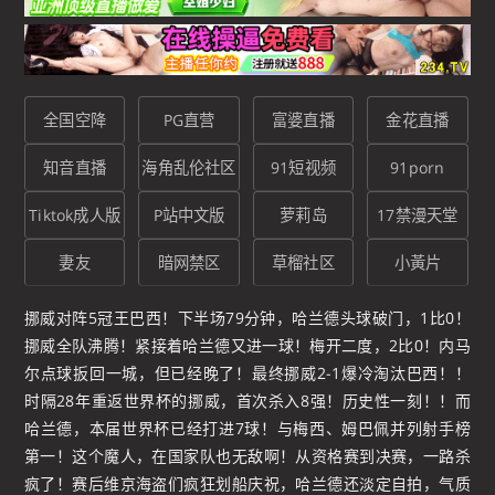
全国空降
PG直营
富婆直播
金花直播
知音直播
海角乱伦社区
91短视频
91porn
Tiktok成人版
P站中文版
萝莉岛
17禁漫天堂
妻友
暗网禁区
草榴社区
小黃片
挪威对阵5冠王巴西！下半场79分钟，哈兰德头球破门，1比0！
挪威全队沸腾！紧接着哈兰德又进一球！梅开二度，2比0！内马
尔点球扳回一城，但已经晚了！最终挪威2-1爆冷淘汰巴西！！
时隔28年重返世界杯的挪威，首次杀入8强！历史性一刻！！而
哈兰德，本届世界杯已经打进7球！与梅西、姆巴佩并列射手榜
第一！这个魔人，在国家队也无敌啊！从资格赛到决赛，一路杀
疯了！赛后维京海盗们疯狂划船庆祝，哈兰德还淡定自拍，气质