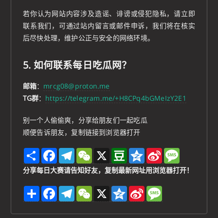
若你认为网站内容涉及造谣、诽谤或侵犯隐私，请立即
联系我们，可通过站内留言或邮件申诉，我们将在核实
后尽快处理，维护公正与安全的网络环境。
5. 如何联系每日吃瓜网？
邮箱
：
mrcg08@proton.me
TG群
：
https://telegram.me/+H8CPq4bGMeIzY2E1
别一个人偷偷爽，分享给朋友们一起吃瓜
顺便告诉朋友，复制链接到浏览器打开
S
F
T
W
X
D
Q
S
M
h
a
e
e
o
z
i
e
a
c
l
C
u
o
n
s
分享每日大赛请告知好友，复制最新网址用浏览器打开！
r
e
e
h
b
n
a
s
e
b
g
a
a
e
W
a
分
F
T
W
X
Q
S
M
o
r
t
n
e
g
享
a
e
e
z
i
e
o
a
i
e
c
l
C
o
n
s
k
m
b
e
e
h
n
a
s
o