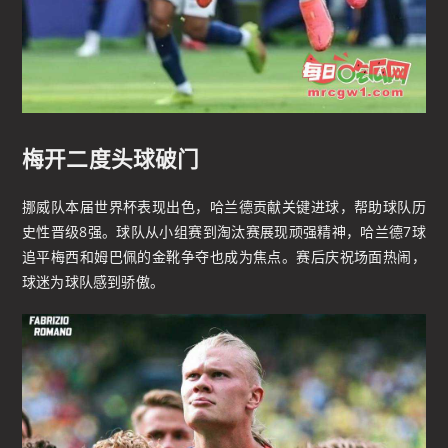
梅开二度头球破门
挪威队本届世界杯表现出色，哈兰德贡献关键进球，帮助球队历
史性晋级8强。球队从小组赛到淘汰赛展现顽强精神，哈兰德7球
追平梅西和姆巴佩的金靴争夺也成为焦点。赛后庆祝场面热闹，
球迷为球队感到骄傲。