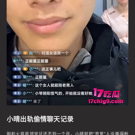
小晴出轨偷情聊天记录
刚和火哥哥领完证还不到一个月，小晴就把“恩爱”人设撕得粉