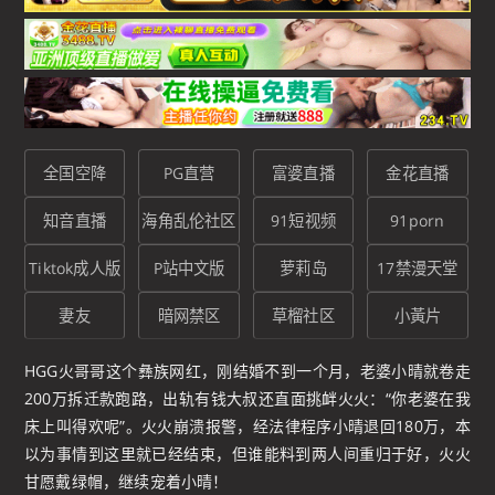
全国空降
PG直营
富婆直播
金花直播
知音直播
海角乱伦社区
91短视频
91porn
Tiktok成人版
P站中文版
萝莉岛
17禁漫天堂
妻友
暗网禁区
草榴社区
小黃片
HGG火哥哥这个彝族网红，刚结婚不到一个月，老婆小晴就卷走
200万拆迁款跑路，出轨有钱大叔还直面挑衅火火：“你老婆在我
床上叫得欢呢”。火火崩溃报警，经法律程序小晴退回180万，本
以为事情到这里就已经结束，但谁能料到两人间重归于好，火火
甘愿戴绿帽，继续宠着小晴！