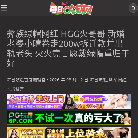
彝族绿帽网红 HGG火哥哥 新婚
老婆小晴卷走200w拆迁款并出
轨老头 火火竟甘愿戴绿帽重归于
好
每日吃瓜首席编辑官
•
2026 年 03 月 12 日
每日吃瓜
,
明星网红
,
吃瓜猎奇