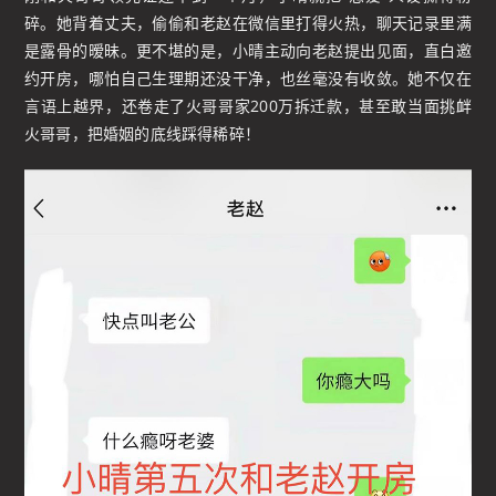
碎。她背着丈夫，偷偷和老赵在微信里打得火热，聊天记录里满
是露骨的暧昧。更不堪的是，小晴主动向老赵提出见面，直白邀
约开房，哪怕自己生理期还没干净，也丝毫没有收敛。她不仅在
言语上越界，还卷走了火哥哥家200万拆迁款，甚至敢当面挑衅
火哥哥，把婚姻的底线踩得稀碎！